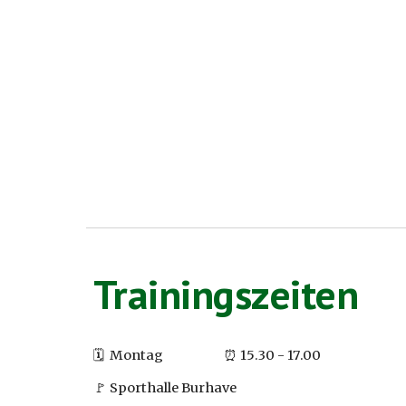
Trainingszeiten
🗓️
Montag
⏰ 1
5
.30 -
17
.00
🚩 Sporthalle Burhave