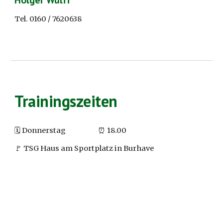
Holger Wulff
Tel. 0160 / 7620638
Trainingszeiten
🗓️
Donnerstag
⏰ 1
8.0
0
🚩 TSG Haus am Sportplatz in Burhave