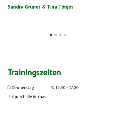
Sandra Grüner & Tina Tönjes
Trainingszeiten
🗓️
Donnerstag
⏰ 1
5
.30 -
17
.00
🚩 Sport
halle
Burhave